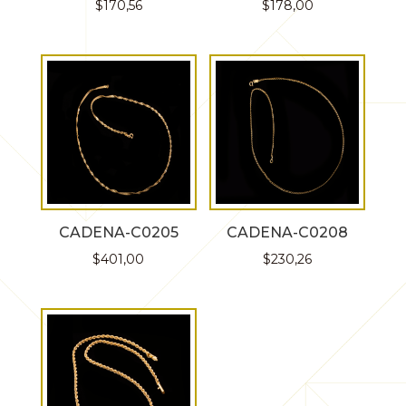
$
170,56
$
178,00
CADENA-C0205
CADENA-C0208
$
401,00
$
230,26