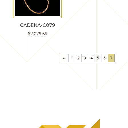
CADENA-C079
$
2.029,66
←
1
2
3
4
5
6
7