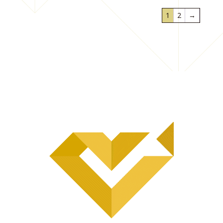
1
2
→