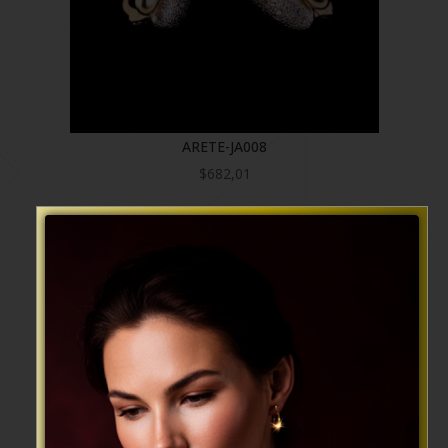
ARETE-JA008
$
682,01