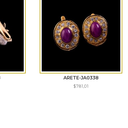
8
ARETE-JA0338
$
781,01