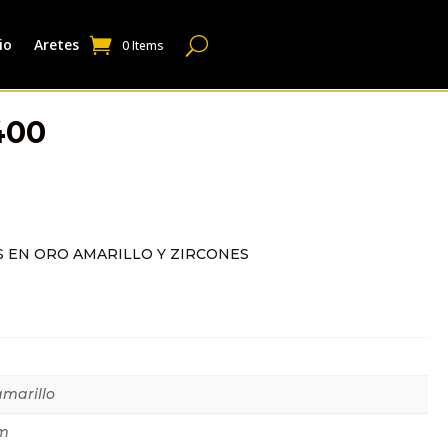
io
Aretes
0 Items
400
 EN ORO AMARILLO Y ZIRCONES
dicional
amarillo
m