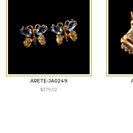
ARETE-JA0249
$
379,02