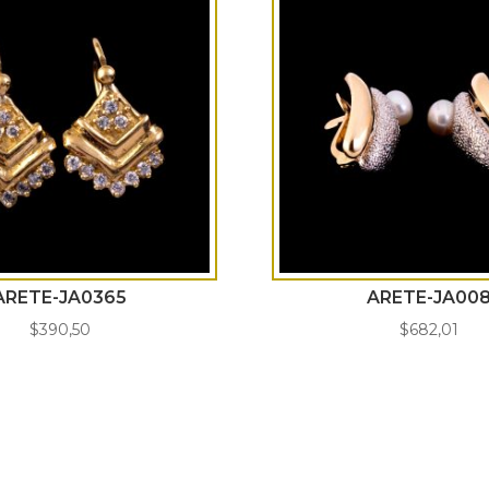
ARETE-JA0365
ARETE-JA00
$
390,50
$
682,01