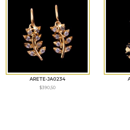
ARETE-JA0234
$
390,50