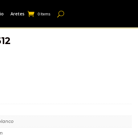
io
Aretes
0 Items
12
dicional
blanco
m