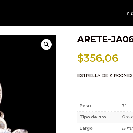
Inic
ARETE-JA06
$
356,06
ESTRELLA DE ZIRCONES
Información a
Peso
3,1
Tipo de oro
Oro 
Largo
15 m