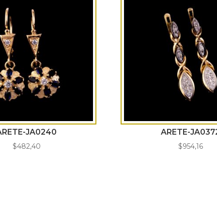
ARETE-JA0240
ARETE-JA037
$
482,40
$
954,16