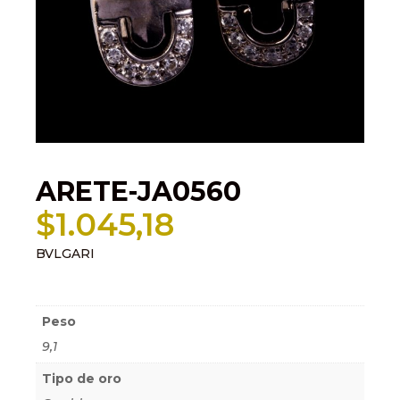
ARETE-JA0560
$
1.045,18
BVLGARI
Información adicional
Peso
9,1
Tipo de oro