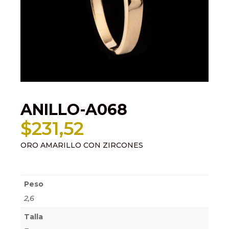
ANILLO-A068
$
231,52
ORO AMARILLO CON ZIRCONES
Información adicional
Peso
2,6
Talla