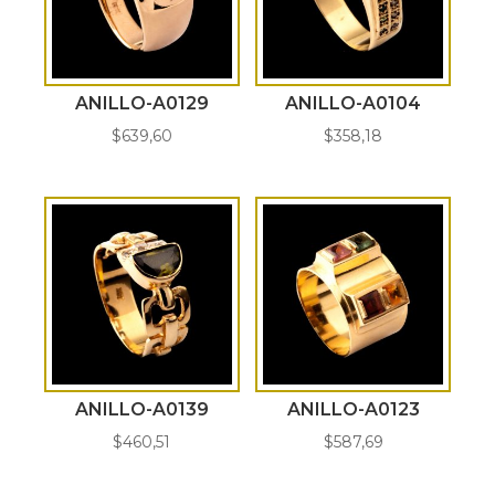
ANILLO-A0129
ANILLO-A0104
$
639,60
$
358,18
ANILLO-A0139
ANILLO-A0123
$
460,51
$
587,69