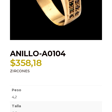
ANILLO-A0104
$
358,18
ZIRCONES
Información adicional
Peso
4,2
Talla