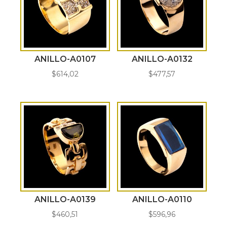
ANILLO-A0107
ANILLO-A0132
$
614,02
$
477,57
ANILLO-A0139
ANILLO-A0110
$
460,51
$
596,96