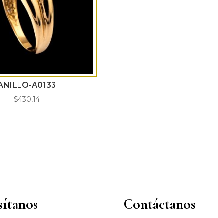
ANILLO-A0133
$
430,14
sítanos
Contáctanos