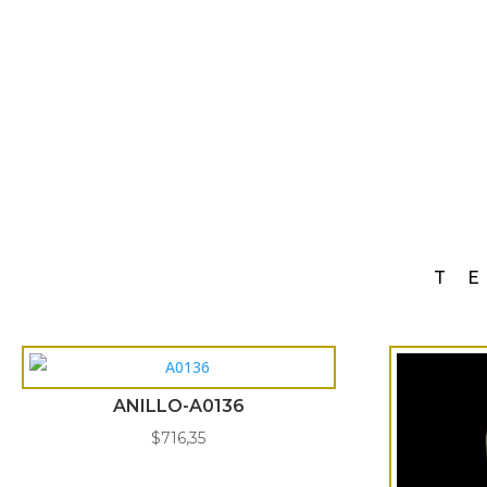
T
ANILLO-A0136
$
716,35