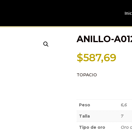
Inic
ANILLO-A01
$
587,69
TOPACIO
Información a
Peso
6,6
Talla
7
Tipo de oro
Oro 