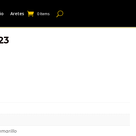
io
Aretes
0 Items
23
dicional
amarillo