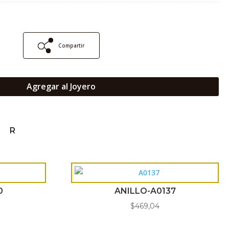
Compartir
Agregar al Joyero
AR
0
ANILLO-A0137
$
469,04