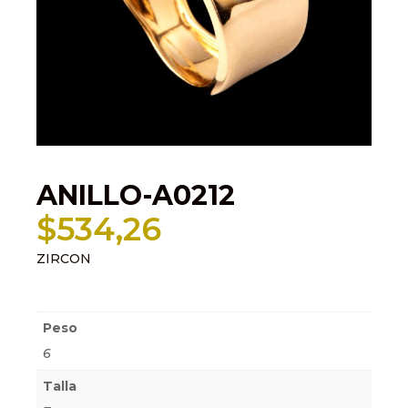
ANILLO-A0212
$
534,26
ZIRCON
Información adicional
Peso
6
Talla