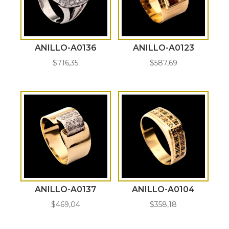
ANILLO-A0136
ANILLO-A0123
$
716,35
$
587,69
ANILLO-A0137
ANILLO-A0104
$
469,04
$
358,18