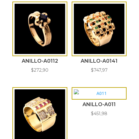
ANILLO-A0112
ANILLO-A0141
$
272,90
$
747,97
ANILLO-A011
$
451,98