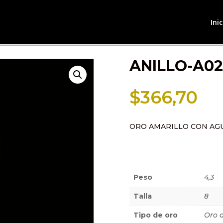
Inic
ANILLO-A0
$
366,70
ORO AMARILLO CON AG
Información a
Peso
4,3
Talla
8
Tipo de oro
Oro 