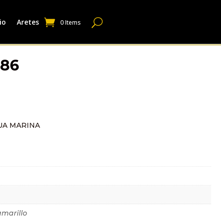
io
Aretes
0 Items
286
UA MARINA
dicional
amarillo