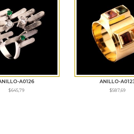
ANILLO-A0126
ANILLO-A012
$
645,79
$
587,69