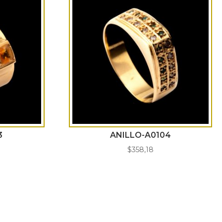
3
ANILLO-A0104
$
358,18