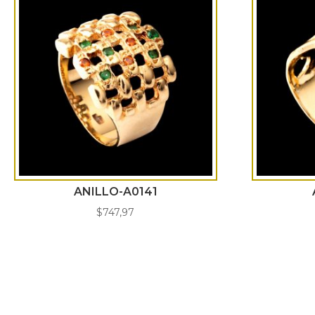
ANILLO-A0141
$
747,97