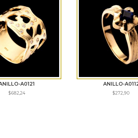
ANILLO-A0121
ANILLO-A011
$
682,24
$
272,90