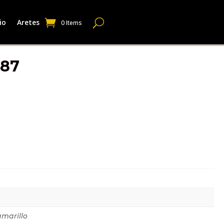
io
Aretes
0 Items
287
dicional
amarillo