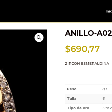
Inic
ANILLO-A0
$
690,77
ZIRCON ESMERALDINA
Información a
Peso
8,1
Talla
6
Tipo de oro
Oro 