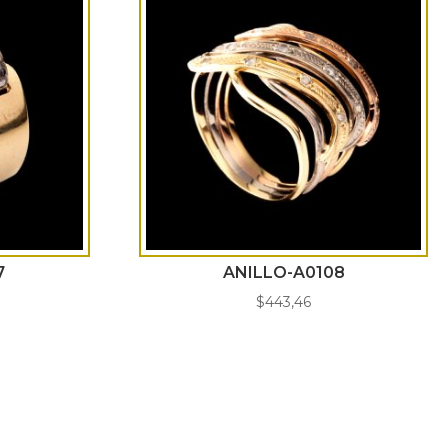
7
ANILLO-A0108
$
443,46