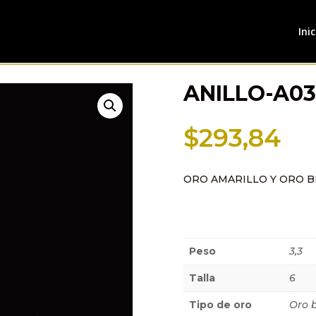
Inic
ANILLO-A0
$
293,84
ORO AMARILLO Y ORO 
Información a
Peso
3,3
Talla
6
Tipo de oro
Oro 