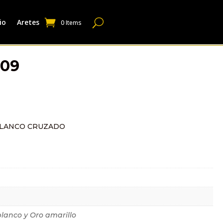
io
Aretes
0 Items
309
BLANCO CRUZADO
dicional
blanco y Oro amarillo