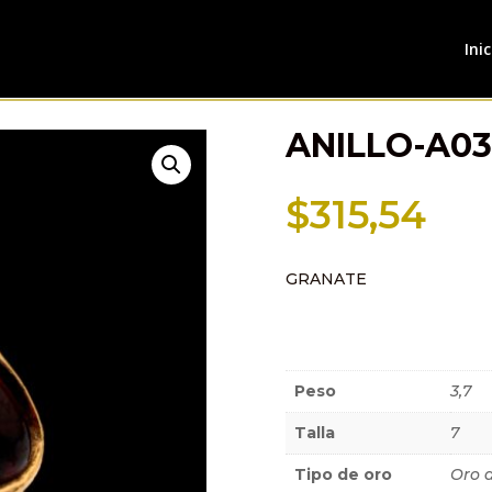
Inic
ANILLO-A0
$
315,54
GRANATE
Información a
Peso
3,7
Talla
7
Tipo de oro
Oro 