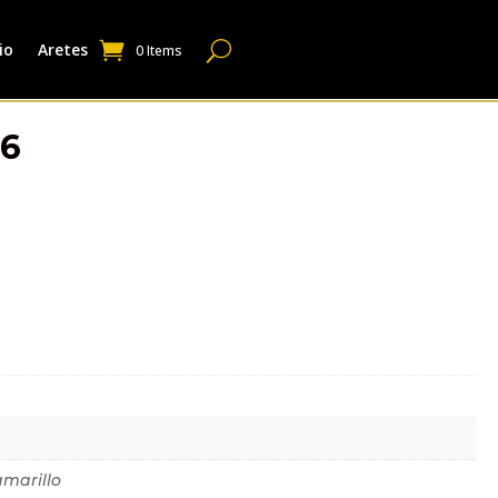
io
Aretes
0 Items
36
dicional
amarillo