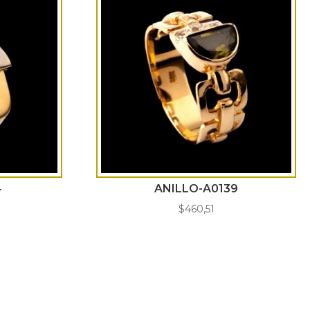
4
ANILLO-A0139
$
460,51