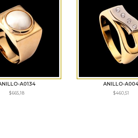
ANILLO-A0134
ANILLO-A00
$
665,18
$
460,51