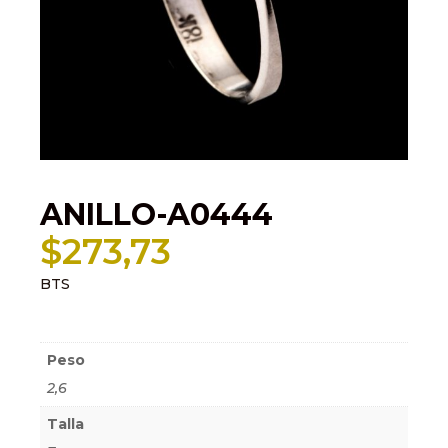
ANILLO-A0444
$
273,73
BTS
Información adicional
Peso
2,6
Talla