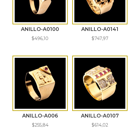
ANILLO-A0100
ANILLO-A0141
$
496,10
$
747,97
ANILLO-A006
ANILLO-A0107
$
255,84
$
614,02