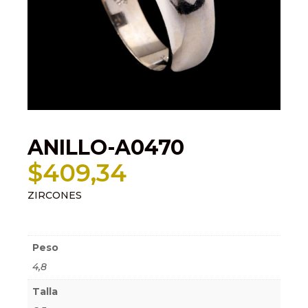
ANILLO-A0470
$
409,34
ZIRCONES
Información adicional
Peso
4,8
Talla