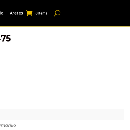
io
Aretes
0 Items
475
dicional
amarillo