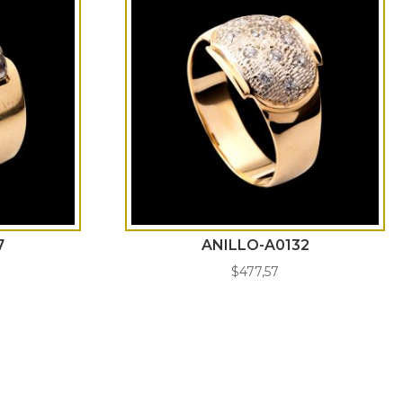
7
ANILLO-A0132
$
477,57