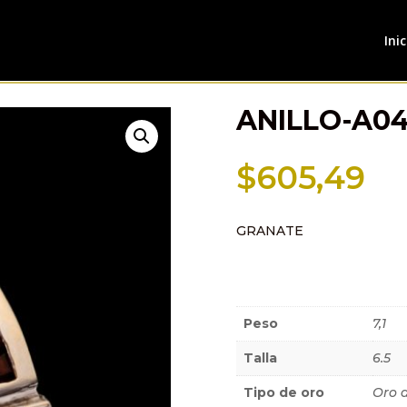
Inic
ANILLO-A0
$
605,49
GRANATE
Información a
Peso
7,1
Talla
6.5
Tipo de oro
Oro 