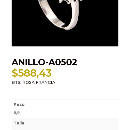
ANILLO-A0502
$
588,43
BTS. ROSA FRANCIA
Información adicional
Peso
6,9
Talla