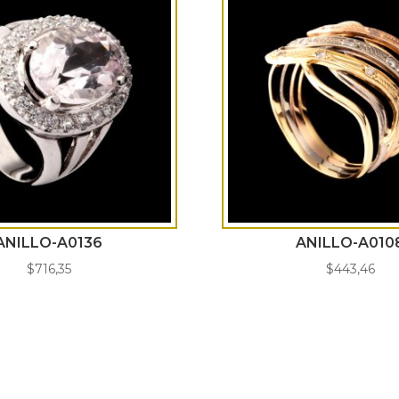
ANILLO-A0136
ANILLO-A010
$
716,35
$
443,46