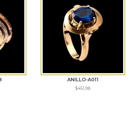
8
ANILLO-A011
$
451,98