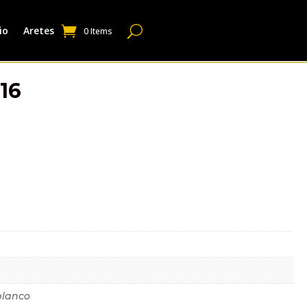
io
Aretes
0 Items
16
dicional
blanco