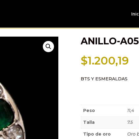
Inic
ANILLO-A05
$
1.200,19
BTS Y ESMERALDAS
Información a
Peso
11,4
Talla
7.5
Tipo de oro
Oro 