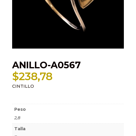
ANILLO-A0567
$
238,78
CINTILLO
Información adicional
Peso
2,8
Talla