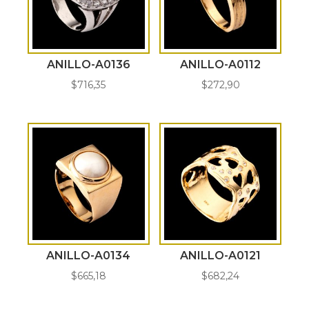
ANILLO-A0136
ANILLO-A0112
$
716,35
$
272,90
ANILLO-A0134
ANILLO-A0121
$
665,18
$
682,24