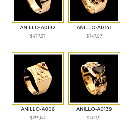
ANILLO-A0132
ANILLO-A0141
$
477,57
$
747,97
ANILLO-A006
ANILLO-A0139
$
255,84
$
460,51