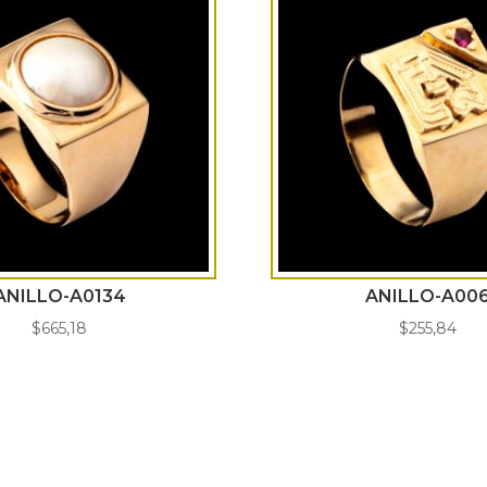
ANILLO-A0134
ANILLO-A00
$
665,18
$
255,84