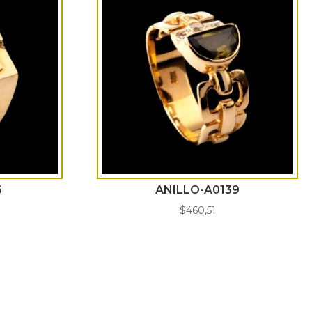
6
ANILLO-A0139
$
460,51