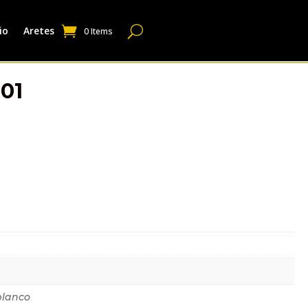
io
Aretes
0 Items
01
dicional
blanco