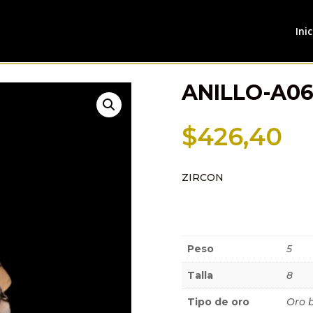
Inic
ANILLO-A06
$
426,40
ZIRCON
Información a
Peso
5
Talla
8
Tipo de oro
Oro 