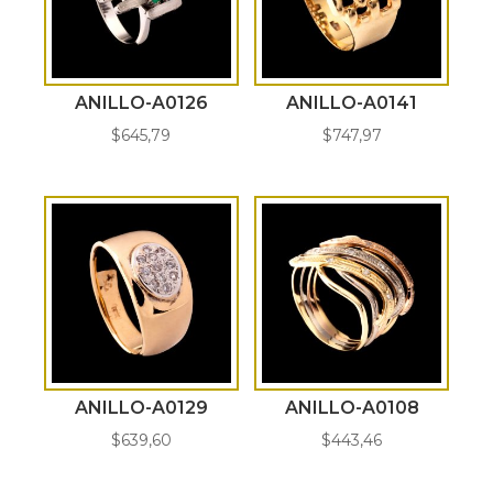
ANILLO-A0126
ANILLO-A0141
$
645,79
$
747,97
ANILLO-A0129
ANILLO-A0108
$
639,60
$
443,46