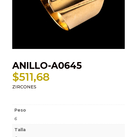
ANILLO-A0645
$
511,68
ZIRCONES
Información adicional
Peso
6
Talla