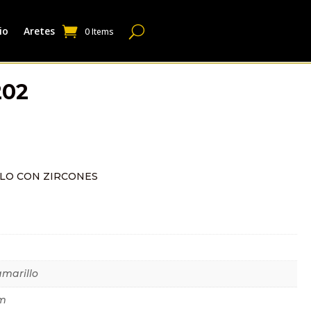
io
Aretes
0 Items
202
LO CON ZIRCONES
dicional
amarillo
m