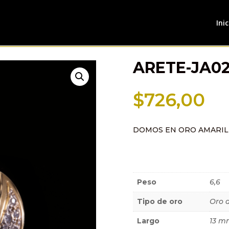
Inic
ARETE-JA0
$
726,00
DOMOS EN ORO AMARIL
Información a
Peso
6,6
Tipo de oro
Oro 
Largo
13 m