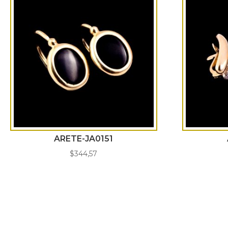
ARETE-JA0151
$
344,57