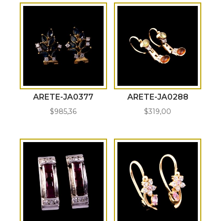
ARETE-JA0377
ARETE-JA0288
$
985,36
$
319,00