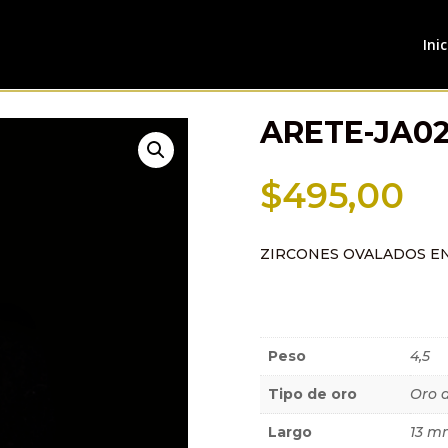
Inic
ARETE-JA0
$
495,00
ZIRCONES OVALADOS E
Información a
Peso
4,5
Tipo de oro
Oro 
Largo
13 m