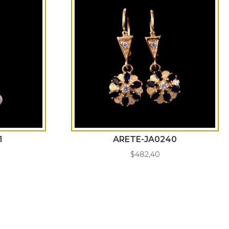
1
ARETE-JA0240
$
482,40