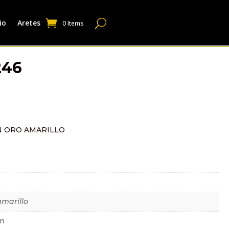
io
Aretes
0 Items
246
N ORO AMARILLO
dicional
amarillo
m