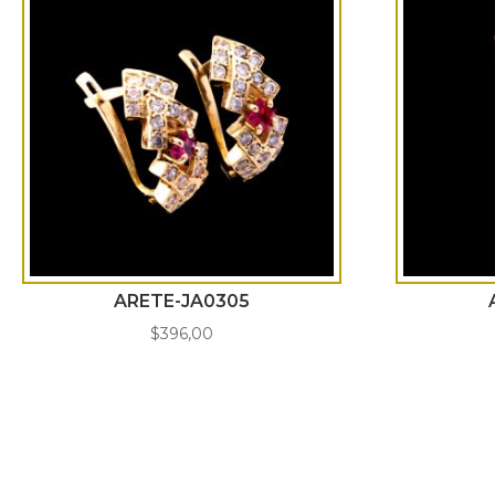
ARETE-JA0305
$
396,00