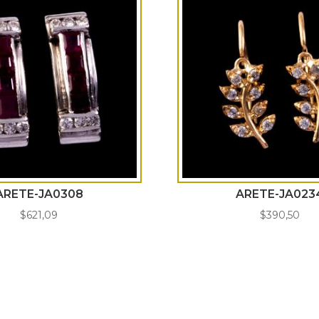
ARETE-JA0308
ARETE-JA023
$
621,09
$
390,50