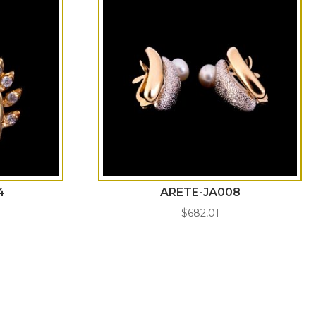
4
ARETE-JA008
$
682,01