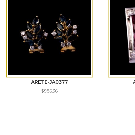
ARETE-JA0377
$
985,36