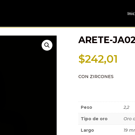
Inic
ARETE-JA0
$
242,01
CON ZIRCONES
Información a
Peso
2,2
Tipo de oro
Oro 
Largo
19 