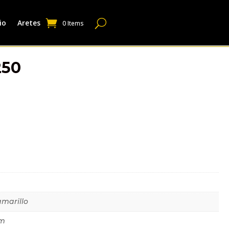
io
Aretes
0 Items
250
dicional
amarillo
mm