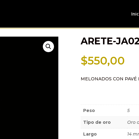
Inic
ARETE-JA0
$
550,00
MELONADOS CON PAVÉ 
Información a
Peso
5
Tipo de oro
Oro 
Largo
14 