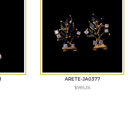
1
ARETE-JA0377
$
985,36