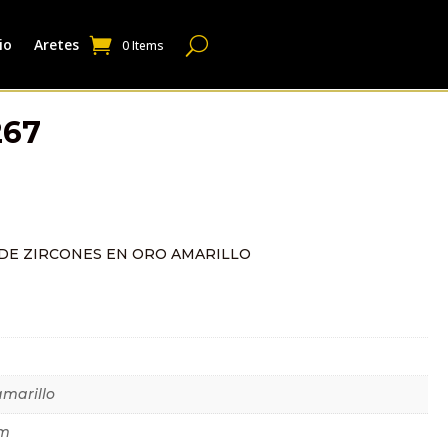
io
Aretes
0 Items
267
DE ZIRCONES EN ORO AMARILLO
dicional
amarillo
mm