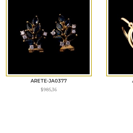
ARETE-JA0377
$
985,36