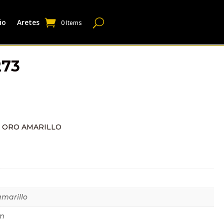
io
Aretes
0 Items
273
N ORO AMARILLO
dicional
amarillo
m