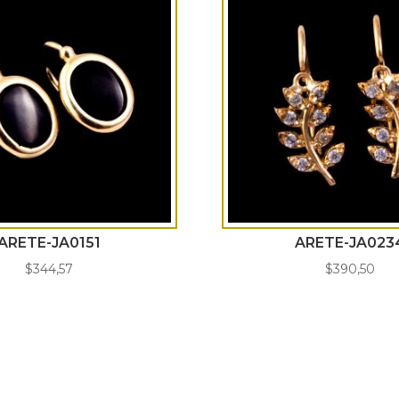
ARETE-JA0151
ARETE-JA023
$
344,57
$
390,50