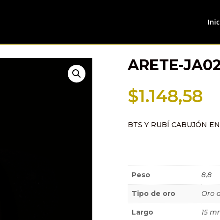
Inic
ARETE-JA0
$
1.148,58
BTS Y RUBÍ CABUJÓN E
Información a
Peso
8,8
Tipo de oro
Oro 
Largo
15 m