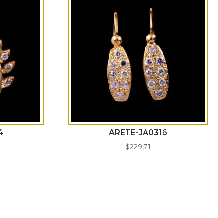
4
ARETE-JA0316
$
229,71