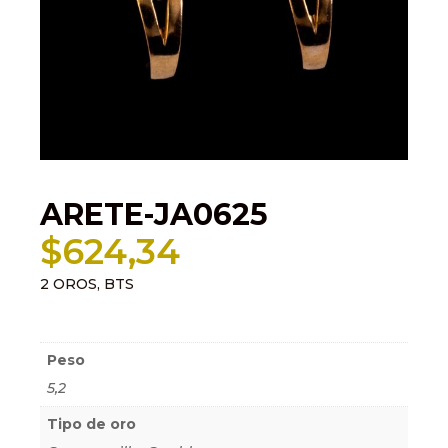
ARETE-JA0625
$
624,34
2 OROS, BTS
Información adicional
Peso
5,2
Tipo de oro