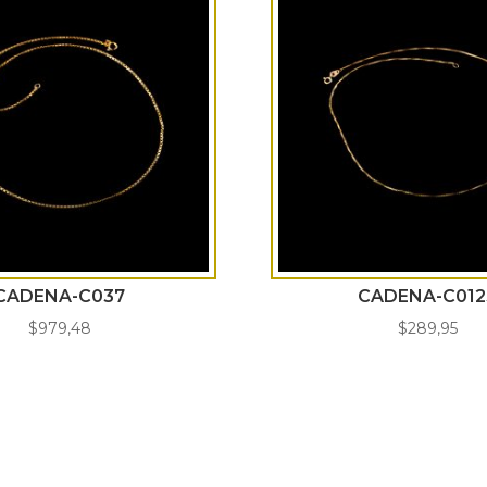
CADENA-C037
CADENA-C012
$
979,48
$
289,95