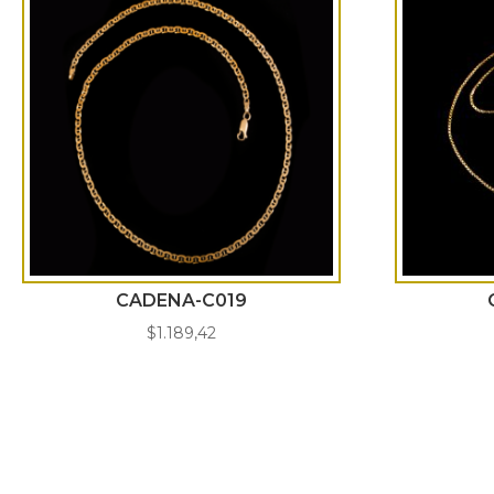
CADENA-C019
$
1.189,42