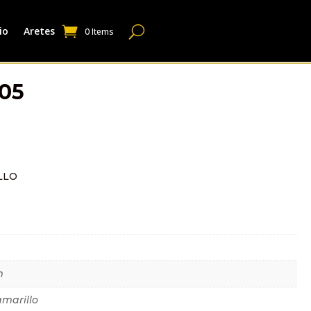
io
Aretes
0 Items
05
LLO
dicional
m
amarillo