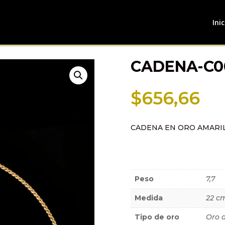
Inic
CADENA-C0
$
656,66
CADENA EN ORO AMARI
Información a
Peso
7,7
Medida
22 c
Tipo de oro
Oro 