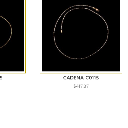
5
CADENA-C0115
$
417,87