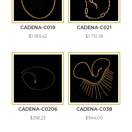
CADENA-C019
CADENA-C021
$
1.189,42
$
1.731,18
CADENA-C0206
CADENA-C038
$
258,23
$
944,00