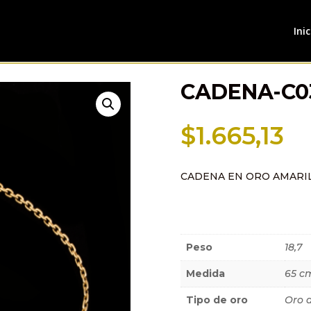
Inic
CADENA-C0
$
1.665,13
CADENA EN ORO AMARI
Información a
Peso
18,7
Medida
65 c
Tipo de oro
Oro 