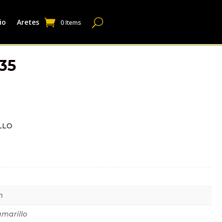
io
Aretes
0 Items
35
LLO
dicional
m
amarillo