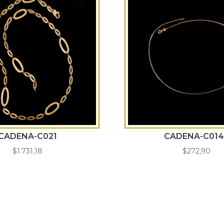
CADENA-C021
CADENA-C014
$
1.731,18
$
272,90