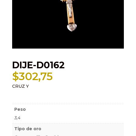
DIJE-D0162
$
302,75
CRUZ Y
Información adicional
Peso
3,4
Tipo de oro