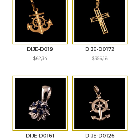
DIJE-D019
DIJE-D0172
$
62,34
$
356,18
DIJE-D0161
DIJE-D0126