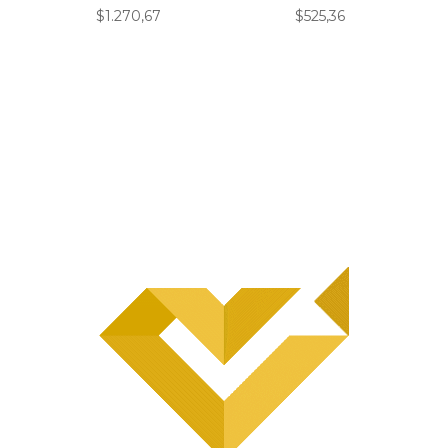
$
1.270,67
$
525,36