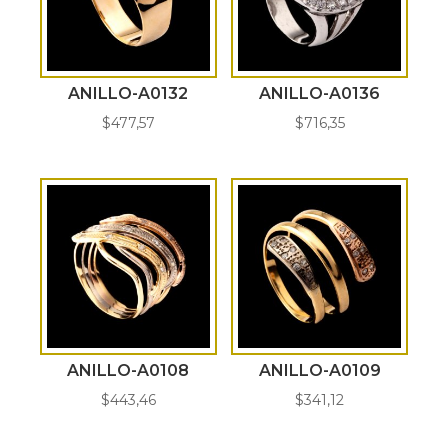
ANILLO-A0132
ANILLO-A0136
$
477,57
$
716,35
ANILLO-A0108
ANILLO-A0109
$
443,46
$
341,12