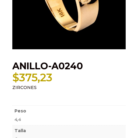
ANILLO-A0240
$
375,23
ZIRCONES
Información adicional
Peso
4,4
Talla