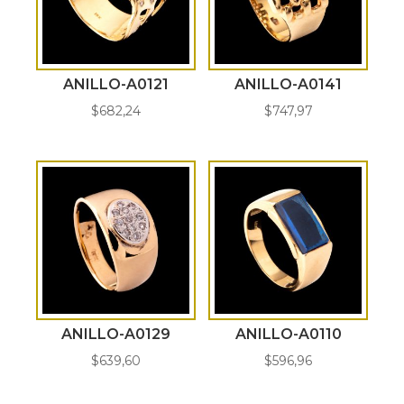
ANILLO-A0121
ANILLO-A0141
$
682,24
$
747,97
ANILLO-A0129
ANILLO-A0110
$
639,60
$
596,96