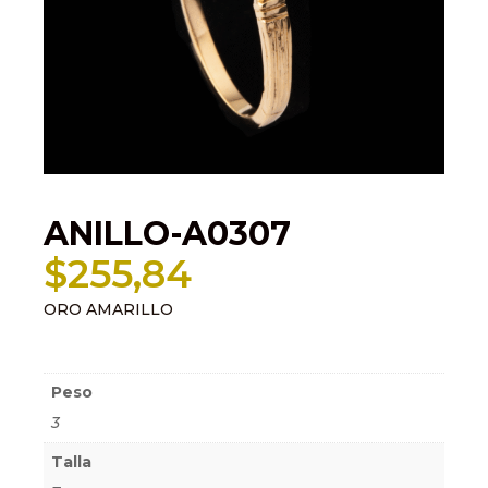
ANILLO-A0307
$
255,84
ORO AMARILLO
Información adicional
Peso
3
Talla