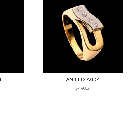
1
ANILLO-A004
$
460,51