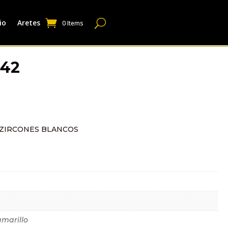
io
Aretes
0 Items
342
ZIRCONES BLANCOS
dicional
amarillo