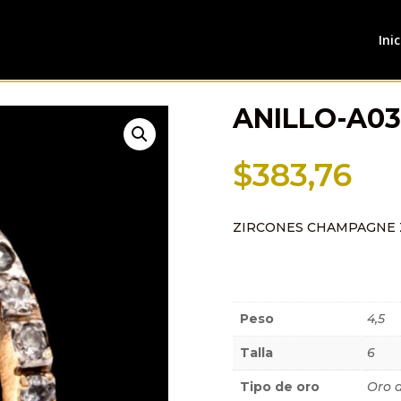
Inic
ANILLO-A0
$
383,76
ZIRCONES CHAMPAGNE 
Información a
Peso
4,5
Talla
6
Tipo de oro
Oro 