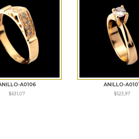
ANILLO-A0106
ANILLO-A010
$
631,07
$
523,97