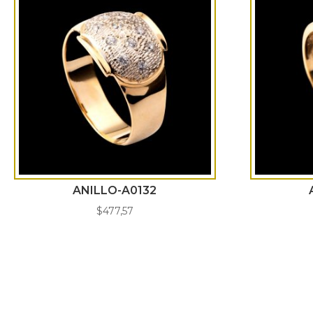
ANILLO-A0132
$
477,57