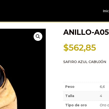
Inic
ANILLO-A0
$
562,85
SAFIRO AZUL CABUJÓN
Información a
Peso
6,6
Talla
4
Tipo de oro
Oro 