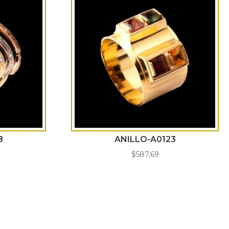
8
ANILLO-A0123
$
587,69