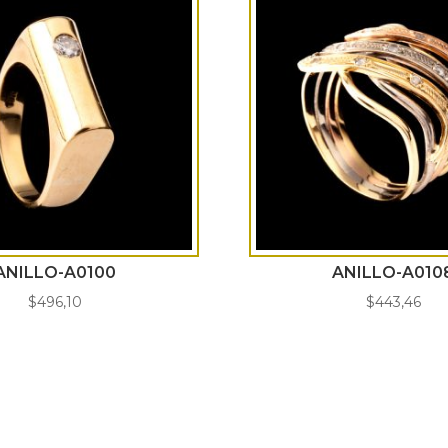
ANILLO-A0100
ANILLO-A010
$
496,10
$
443,46