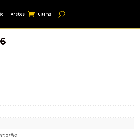
io
Aretes
0 Items
56
dicional
amarillo