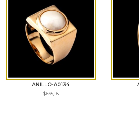
ANILLO-A0134
$
665,18