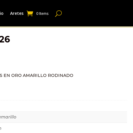
io
Aretes
0 Items
26
S EN ORO AMARILLO RODINADO
dicional
amarillo
m