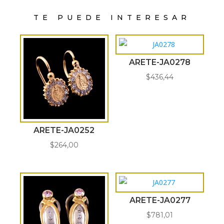
TE PUEDE INTERESAR
ARETE-JA0278
$
436,44
ARETE-JA0252
$
264,00
ARETE-JA0277
$
781,01