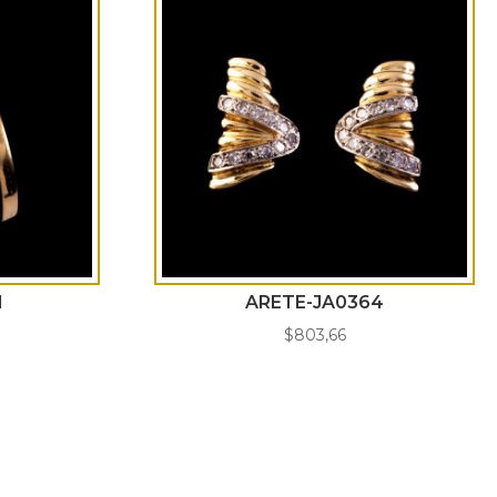
1
ARETE-JA0364
$
803,66