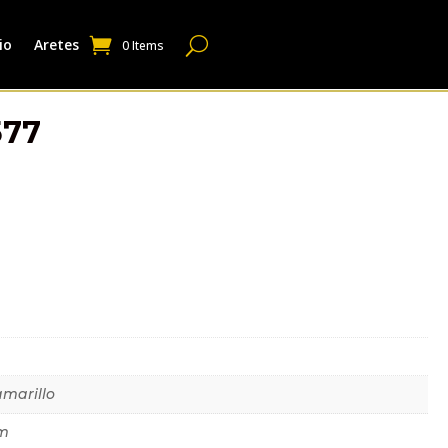
io
Aretes
0 Items
577
dicional
amarillo
m