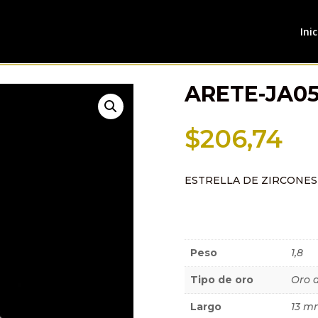
Inic
ARETE-JA0
$
206,74
ESTRELLA DE ZIRCONES
Información a
Peso
1,8
Tipo de oro
Oro 
Largo
13 m