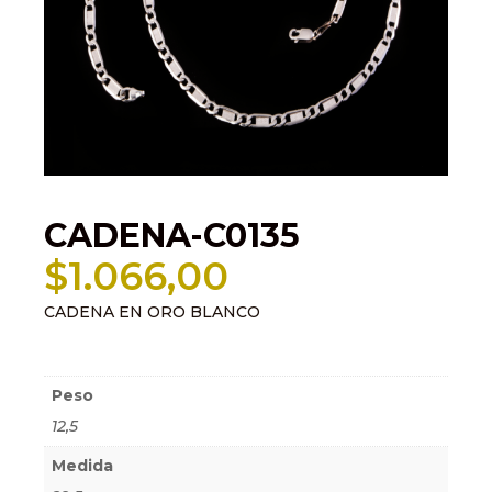
CADENA-C0135
$
1.066,00
CADENA EN ORO BLANCO
Información adicional
Peso
12,5
Medida