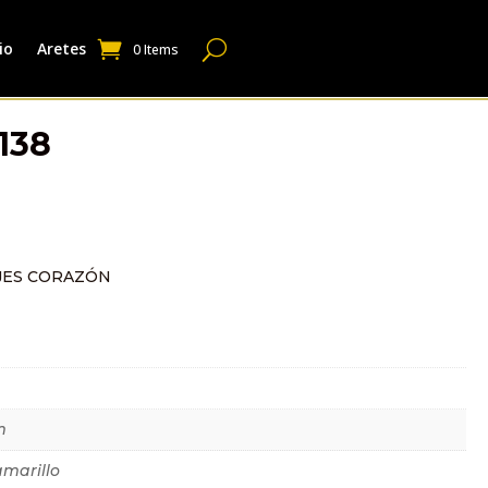
io
Aretes
0 Items
138
JES CORAZÓN
dicional
m
amarillo