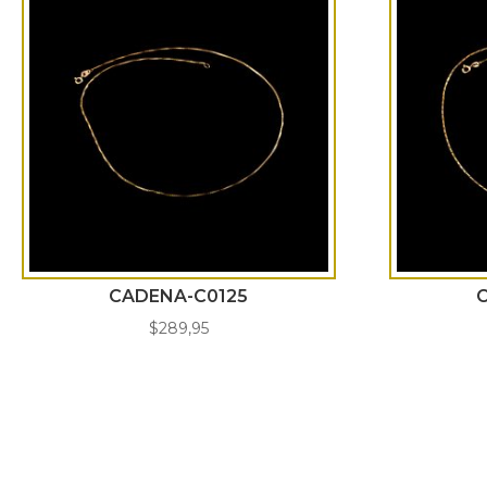
CADENA-C0125
$
289,95