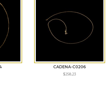
4
CADENA-C0206
$
258,23