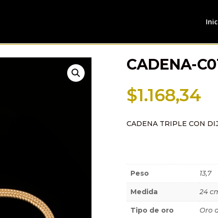
Inic
CADENA-C0
$
1.168,34
CADENA TRIPLE CON DI
Información a
Peso
13,7
Medida
24 c
Tipo de oro
Oro 