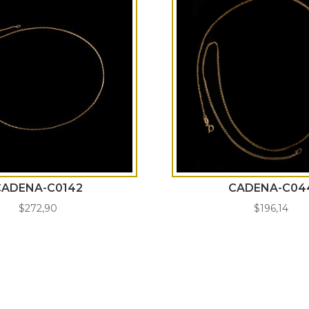
CADENA-C0142
CADENA-C04
$
272,90
$
196,14