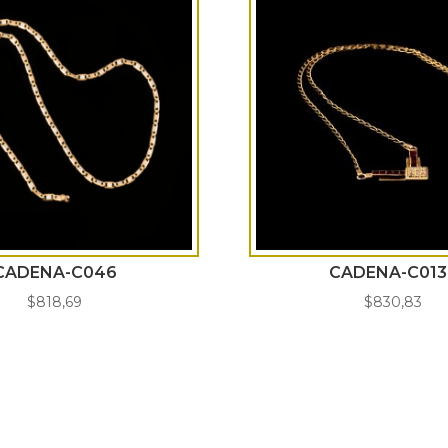
CADENA-C046
CADENA-C013
$
818,69
$
830,83