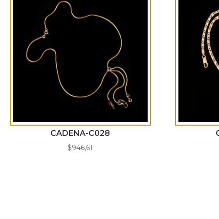
CADENA-C028
$
946,61