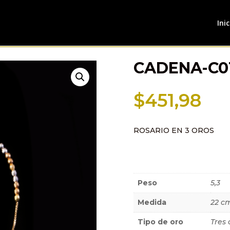
Inic
CADENA-C0
$
451,98
ROSARIO EN 3 OROS
Información a
Peso
5,3
Medida
22 c
Tipo de oro
Tres 