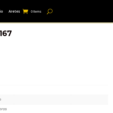
io
Aretes
0 Items
167
dicional
m
oros